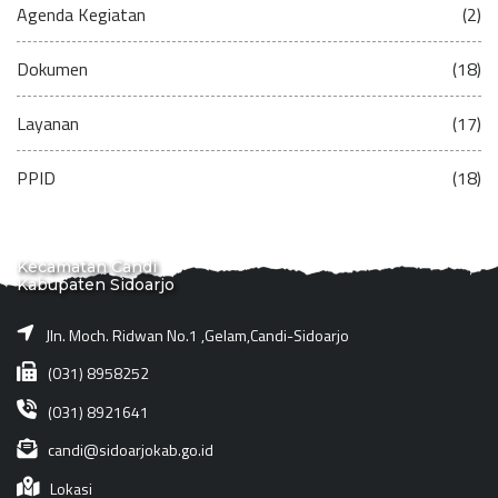
Agenda Kegiatan
(2)
Dokumen
(18)
Layanan
(17)
PPID
(18)
Kecamatan Candi
Kabupaten Sidoarjo
Jln. Moch. Ridwan No.1 ,Gelam,Candi-Sidoarjo
(031) 8958252
(031) 8921641
candi@sidoarjokab.go.id
Lokasi