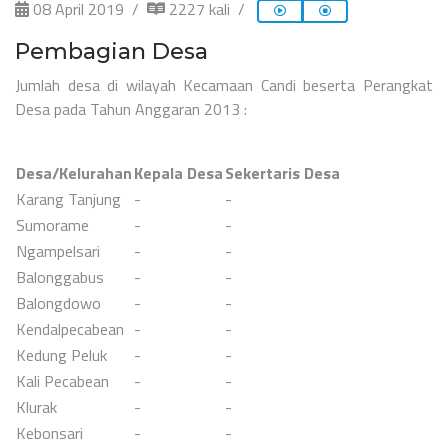
08 April 2019
2227 kali
Pembagian Desa
Jumlah desa di wilayah Kecamaan Candi beserta Perangkat
Desa pada Tahun Anggaran 2013 :
Desa/Kelurahan
Kepala Desa
Sekertaris Desa
Karang Tanjung
-
-
Sumorame
-
-
Ngampelsari
-
-
Balonggabus
-
-
Balongdowo
-
-
Kendalpecabean
-
-
Kedung Peluk
-
-
Kali Pecabean
-
-
Klurak
-
-
Kebonsari
-
-