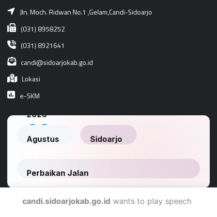
Jln. Moch. Ridwan No.1 ,Gelam,Candi-Sidoarjo
(031) 8958252
(031) 8921641
candi@sidoarjokab.go.id
Lokasi
e-SKM
candi.sidoarjokab.go.id
wants to play speech