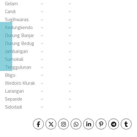
Gelam
-
-
Candi
-
-
Sugihwaras
-
-
Kedungkendo
-
-
Durung Banjar
-
-
Durung Bedug
-
-
Jambangan
-
-
Sumokali
-
-
Tenggulunan
-
-
Bligo
-
-
Wedoro Klurak
-
-
Larangan
-
-
Sepande
-
-
Sidodadi
-
-