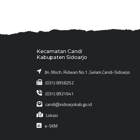
Kecamatan Candi
Kabupaten Sidoarjo
Jln. Moch. Ridwan No.1 ,Gelam,Candi-Sidoarjo
(031) 8958252
(031) 8921641
candi@sidoarjokab.go.id
Lokasi
e-SKM